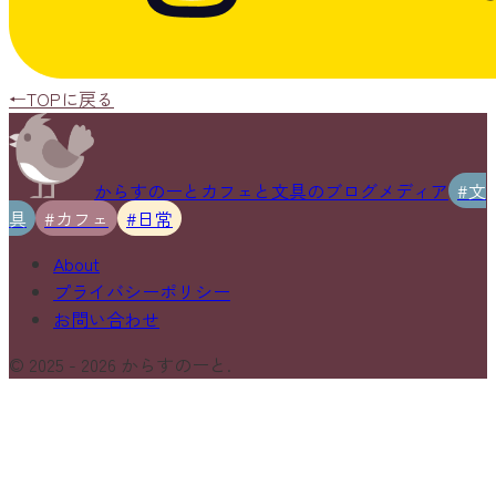
←TOPに戻る
からすのーと
カフェと文具のブログメディア
#文
具
#カフェ
#日常
About
プライバシーポリシー
お問い合わせ
© 2025 -
2026
からすのーと.