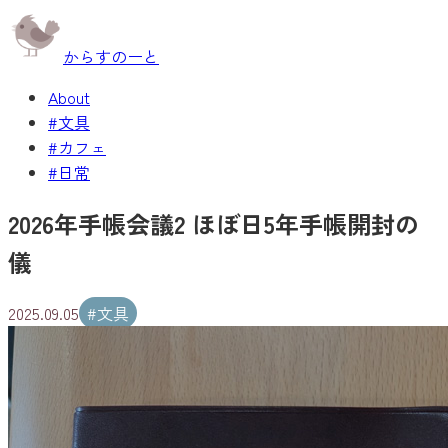
からすのーと
About
#文具
#カフェ
#日常
2026年手帳会議2 ほぼ日5年手帳開封の
儀
2025.09.05
#
文具